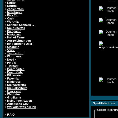
»
Kniffel
»
Knuffel
»
Zahlenraten
»
Mototipper
»
Kick Tip
»
Cash
»
Wortmix
»
Schnick Schnack ...
»
Raubüberfall
»
Diebgame
»
Minipoker
»
Hall of Fame
»
Auszeichnungen
»
Eingefrorene User
»
Siedlung
»
5aus9
»
Tierfriedhof
»
Wortgame
»
Need 4
»
Find 5
»
Tierpark
»
Boardgarten
»
Board Cafe
»
Bilderraten
»
Fakemix
»
Minicross
»
Die Wortkette
»
Die Rätselburg
»
Glücksrad
»
Wettbüro
»
Grußkarte
»
Meinungen sagen
SpielHölle Infos
»
Abloesche-City
»
Wer oder was bin ich
SpielHölle Infoma
»
F.A.Q