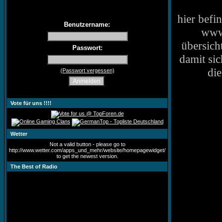
hier befi
Benutzername:
www*
übersich
Passwort:
damit sic
di
(Passwort vergessen)
Vote für uns !!!!
Wetter
Not a valid button - please go to
http://www.wetter.com/apps_und_mehr/website/homepagewidget/
to get the newest version.
The Best of Radio