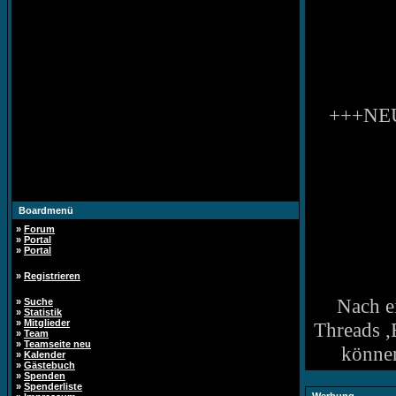
+++NEU
Boardmenü
»
Forum
»
Portal
»
Portal
»
Registrieren
Nach e
»
Suche
»
Statistik
»
Mitglieder
Threads ,
»
Team
»
Teamseite neu
können
»
Kalender
»
Gästebuch
»
Spenden
»
Spenderliste