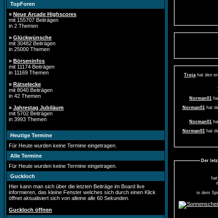
TopForen
»
Neue Arcade Highscores
mit 155707 Beiträgen
in 2 Themen
»
Glückwünsche
mit 30482 Beiträgen
in 25000 Themen
»
Börseninfos
mit 11174 Beiträgen
in 11169 Themen
Troja
hat den er
»
Rätselecke
mit 8040 Beiträgen
in 42 Themen
Norman01
ha
»
Jahrestag Jubiläum
Norman01
hat de
mit 5702 Beiträgen
in 3993 Themen
Norman01
ha
Norman01
hat de
Heutige Termine
Norman01
hat de
Für Heute wurden keine Termine eingetragen.
Alle Termine
Norman01
ha
Der let
Für Heute wurden keine Termine eingetragen.
Norman01
ha
Guckloch
Norman01
hat de
hat
Hier kann man sich über die letzten Beiträge im Board live
informieren, das kleine Fenster welches sich durch einen Klick
in dem Spi
öffnet aktualisiert sich von alleine alle 60 Sekunden.
Guckloch öffnen