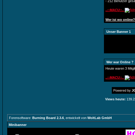
- 212 Benutzer ges
..::MACU::..
Wer ist wo online?
Unser Banner 1
Wer war Online ?
Heute waren 3 Mitgl
..::MACU::..
Powered by
JG
Views heute:
139.2
Forensoftware:
Burning Board 2.3.6
, entwickelt von
WoltLab GmbH
Minibanner