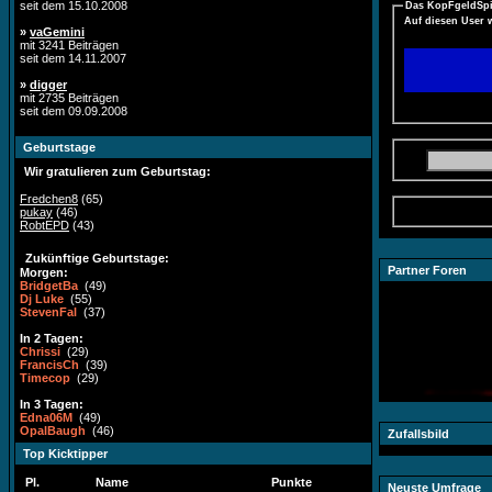
seit dem 15.10.2008
Das KopFgeldSpi
Auf diesen User 
»
vaGemini
mit 3241 Beiträgen
seit dem 14.11.2007
»
digger
mit 2735 Beiträgen
seit dem 09.09.2008
Geburtstage
Wir gratulieren zum Geburtstag:
Fredchen8
(65)
pukay
(46)
RobtEPD
(43)
Zukünftige Geburtstage:
Partner Foren
Morgen:
BridgetBa
(49)
Dj Luke
(55)
StevenFal
(37)
In 2 Tagen:
Chrissi
(29)
FrancisCh
(39)
Timecop
(29)
In 3 Tagen:
Edna06M
(49)
OpalBaugh
(46)
Zufallsbild
Top Kicktipper
Pl.
Name
Punkte
Neuste Umfrage