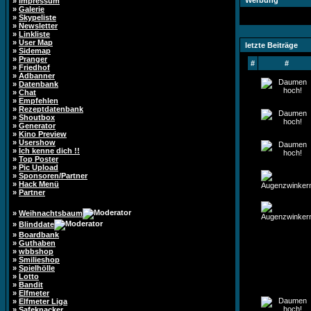
Werbung
»
Impressum
»
Galerie
»
Skypeliste
»
Newsletter
»
Linkliste
»
User Map
letzte Beiträge
»
Sidemap
»
Pranger
#
#
»
Friedhof
»
Adbanner
»
Datenbank
»
Chat
»
Empfehlen
»
Rezeptdatenbank
»
Shoutbox
»
Generator
»
Kino Preview
»
Usershow
»
Ich kenne dich !!
»
Top Poster
»
Pic Upload
»
Sponsoren/Partner
»
Hack Menü
»
Partner
»
Weihnachtsbaum
»
Blinddate
»
Boardbank
»
Guthaben
»
wbbshop
»
Smilieshop
»
Spielhölle
»
Lotto
»
Bandit
»
Elfmeter
»
Elfmeter Liga
»
Safeknacker