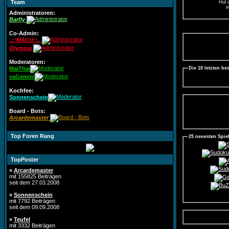
Team
Hol 
i
Administratoren:
Barfly
Co-Admin:
..::MACU::..
Olympia
Moderatoren:
MaiThai
Die 10 letzten be
vaGemini
Kochfee:
Sonnenschein
Board - Bots:
Arcardemaster
Top Foren Rang
25 neuesten Spie
TopPoster
»
Arcardemaster
mit 155825 Beiträgen
seit dem 27.03.2008
»
Sonnenschein
mit 7792 Beiträgen
seit dem 09.09.2008
»
Teufel
mit 3332 Beiträgen